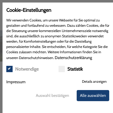
Cookie-Einstellungen
Wir verwenden Cookies, um unsere Webseite für Sie optimal zu
gestalten und fortlaufend zu verbessern. Dazu zählen Cookies, die für
die Steuerung unserer kommerziellen Unternehmensziele notwendig
sind, die ausschließlich zu anonymen Statistikzwecken verwendet
werden, für Komforteinstellungen oder für die Darstellung
personalisierter Inhalte. Sie entscheiden, für welche Kategorie Sie die
Cookies zulassen möchten. Weitere Informationen finden Sie in
Datenschutzerklärung
unseren Datenschutzhinweisen.
Notwendige
Statistik
Menü
Details anzeigen
Impressum
Sie brauchen Hilfe oder haben Fragen?
Auswahl bestätigen
Alle auswählen
Wir sind für Sie da!
Telefon:
+49 (0) 571 973 999 0