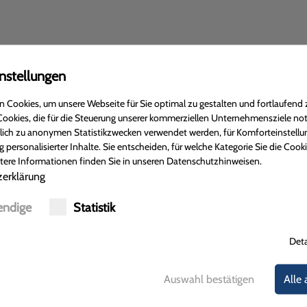
ine Reise – was viele Menschen unbeschwert genießen können, bl
nstellungen
 zu Durchfall, Verstopfung und Blähungen kommt, ist von Lebensqu
 Cookies, um unsere Webseite für Sie optimal zu gestalten und fortlaufend 
eschwerden ansetzen und zu einer deutlichen Linderung führen.
ookies, die für die Steuerung unserer kommerziellen Unternehmensziele no
 wird Ihnen am
22.11. um 19:00 Uhr
einen verständlichen Einblick i
ßlich zu anonymen Statistikzwecken verwendet werden, für Komforteinstellu
en, zeitlich bedingt, nicht alle 400 im Darm vorkommende Bakte
g personalisierter Inhalte. Sie entscheiden, für welche Kategorie Sie die Cook
ere Informationen finden Sie in unseren Datenschutzhinweisen.
 Versprochen!
erklärung
es Medizinischen Zentrums am Klinikum, Flurweg 13, Porta Westfa
ndige
Statistik
Deta
Auswahl bestätigen
Alle