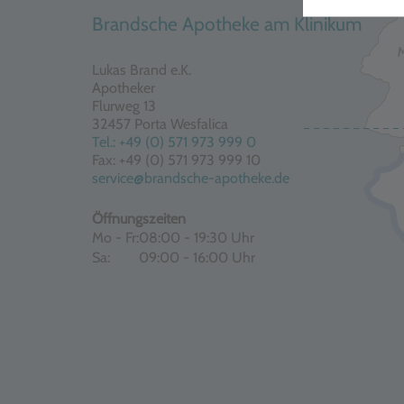
Brandsche Apotheke am Klinikum
Lukas Brand e.K.
Apotheker
Flurweg 13
32457 Porta Wesfalica
Tel.: +49 (0) 571 973 999 0
Fax: +49 (0) 571 973 999 10
service@brandsche-apotheke.de
Öffnungszeiten
Mo - Fr:
08:00 - 19:30 Uhr
Sa:
09:00 - 16:00 Uhr