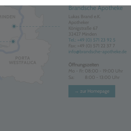
Brandsche Apotheke
Lukas Brand e.K.
Apotheker
Königstraße 67
32427 Minden
Tel.: +49 (0) 571 23 92 5
Fax: +49 (0) 571 22 37 7
info@brandsche-apotheke.de
Öffnungszeiten
Mo - Fr:
08:00 - 19:00 Uhr
Sa:
8:00 - 13:00 Uhr
→ zur Homepage